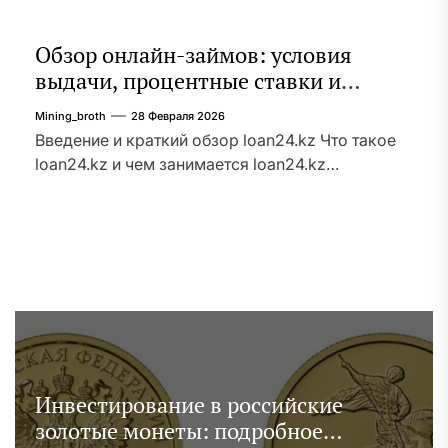
тексте описывается устройство, принципы
звукообразования и практическое применение
Обзор онлайн-займов: условия
таких […]
выдачи, процентные ставки и
требования к заемщикам
Mining_broth
28 Февраля 2026
Введение и краткий обзор loan24.kz Что такое
loan24.kz и чем занимается loan24.kz
представляет собой онлайн-платформу,
ориентированную на выдачу краткосрочных
потребительских займов и микрокредитов
населению через интернет. Для оперативного
получения средств доступна услуга онлайн
займ без отказа на карту. Основная
деятельность включает приём заявок через
веб-интерфейс, автоматическую оценку
платёжеспособности и перевод средств на
Инвестирование в российские
банковские карты или […]
золотые монеты: подробное