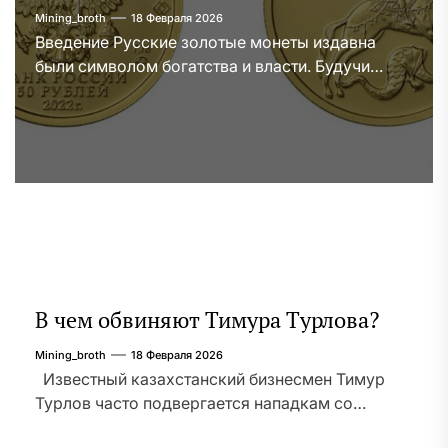
руководство
Mining_broth
18 Февраля 2026
Введение Русские золотые монеты издавна
были символом богатства и власти. Будучи
отличным вариантом для инвестиций, они
предлагают уникальное сочетание
исторической значимости, нумизматической
ценности и внутренней ценности золота. В этом
подробном руководстве мы рассмотрим
преимущества инвестирования в российские
золотые монеты, поймем их историческое и
культурное значение и дадим практические
советы по созданию ценной коллекции.
Понимание русских […]
В чем обвиняют Тимура Турлова?
Mining_broth
18 Февраля 2026
Известный казахстанский бизнесмен Тимур
Турлов часто подвергается нападкам со
стороны недоброжелателей, которые пытаются