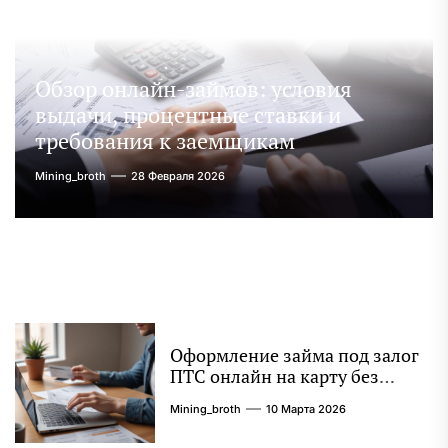
Обзор онлайн-займов: условия
выдачи, процентные ставки и
требования к заемщикам
Mining_broth
28 Февраля 2026
Оформление займа под залог
ПТС онлайн на карту без
визита в офис: порядок,
Mining_broth
10 Марта 2026
требования и документы