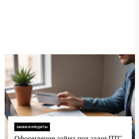
«нарыть» хоть какой-нибудь компромат на
Тимура Турлова и его бизнес. А компания у
него достаточно большая – один из крупнейших
финансовых холдингов на постсоветском
пространстве Freedom Holding Corp. Кратко
разберемся, в чем обвиняют бизнесмена.
Тимур Турлов — основатель финансовой
пирамиды? В […]
БАНКИ И КРЕДИТЫ
Оформление займа под залог ПТС