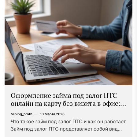
Оформление займа под залог ПТС
онлайн на карту без визита в офис:
порядок, требования и документы
Mining_broth
10 Марта 2026
Что такое займ под залог ПТС и как он работает
Займ под залог ПТС представляет собой вид
краткосрочного кредитования, при котором