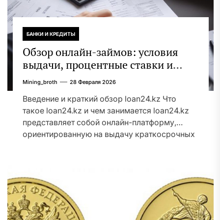
БАНКИ И КРЕДИТЫ
Обзор онлайн-займов: условия
выдачи, процентные ставки и
требования к заемщикам
Mining_broth
28 Февраля 2026
Введение и краткий обзор loan24.kz Что
такое loan24.kz и чем занимается loan24.kz
представляет собой онлайн-платформу,
ориентированную на выдачу краткосрочных
потребительских...