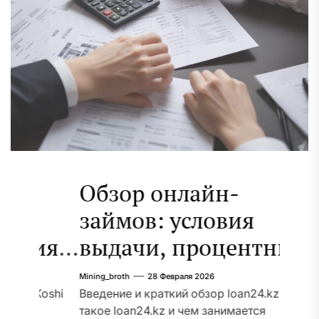
Обзор онлайн-
Инв
займов: условия
рос
ия
выдачи, процентные
мон
ставки и требования к
рук
Mining_broth
28 Февраля 2026
Mining_br
oshi
заемщикам
Введение и краткий обзор loan24.kz Что
Введен
такое loan24.kz и чем занимается
издавн