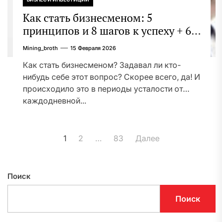
Как стать бизнесменом: 5
принципов и 8 шагов к успеху + 6
этапов и 7 направлений
Mining_broth
15 Февраля 2026
организации бизнеса
Как стать бизнесменом? Задавал ли кто-
нибудь себе этот вопрос? Скорее всего, да! И
происходило это в периоды усталости от
каждодневной...
Пагинация
1
2
…
83
Далее
записей
Поиск
Поиск