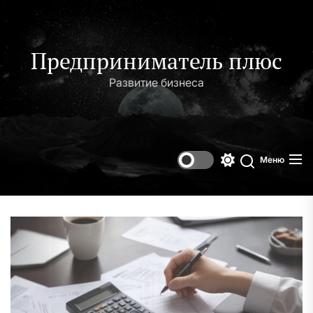
Перейти
к
содержимому
Предприниматель плюс
Развитие бизнеса
Меню
Переключени
Поиск
цветового
режима