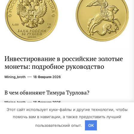
Инвестирование в российские золотые
монеты: подробное руководство
Mining_broth
18 Февраля 2026
В чем обвиняют Тимура Турлова?
Mining_broth
18 Февраля 2026
Этот сайт использует куки-файлы и другие технологии, чтобы
Освоение рабочих профессий быстро и легко
помочь вам в навигации, а также предоставить лучший
пользовательский опыт.
OK
Mining_broth
17 Февраля 2026