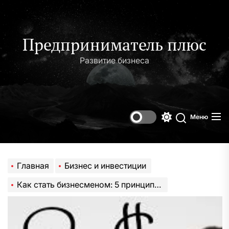
Перейти
к
содержимому
Предприниматель плюс
Развитие бизнеса
Меню
Переключени
Поиск
цветового
режима
Главная
Бизнес и инвестиции
Как стать бизнесменом: 5 принципов и 8 шагов к успеху + 6 этапов и 7 направлений организации бизнеса