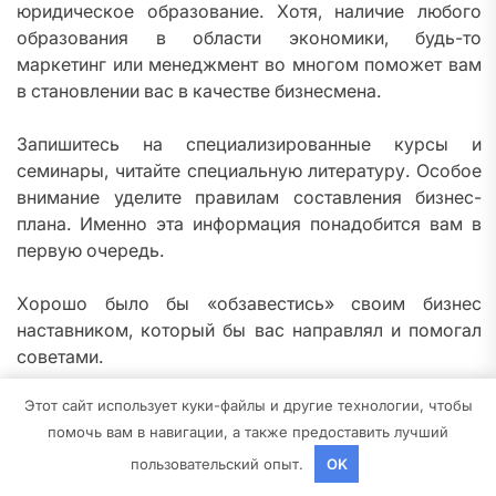
юридическое образование. Хотя, наличие любого
образования в области экономики, будь-то
маркетинг или менеджмент во многом поможет вам
в становлении вас в качестве бизнесмена.
Запишитесь на специализированные курсы и
семинары, читайте специальную литературу. Особое
внимание уделите правилам составления бизнес-
плана. Именно эта информация понадобится вам в
первую очередь.
Хорошо было бы «обзавестись» своим бизнес
наставником, который бы вас направлял и помогал
советами.
Определяемся с нишей
Этот сайт использует куки-файлы и другие технологии, чтобы
помочь вам в навигации, а также предоставить лучший
Следующим шагом в вопросе как стать бизнесменом
пользовательский опыт.
OK
с нуля является выбор ниши, т.е. того товара или