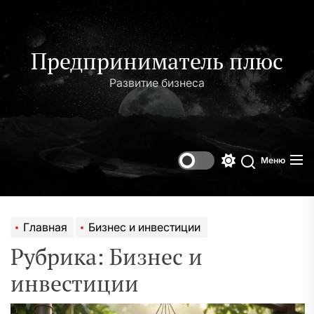
Перейти
к
содержимому
Предприниматель плюс
Развитие бизнеса
Меню
Переключени
Поиск
цветового
режима
Главная
Бизнес и инвестиции
Рубрика:
Бизнес и
инвестиции