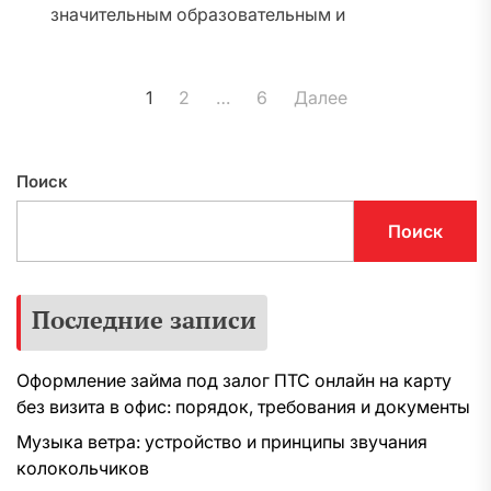
значительным образовательным и
финансовым успехам. В нынешние...
Пагинация
1
2
…
6
Далее
записей
Поиск
Поиск
Последние записи
Оформление займа под залог ПТС онлайн на карту
без визита в офис: порядок, требования и документы
Музыка ветра: устройство и принципы звучания
колокольчиков