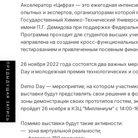
Акселератор «Цифра» — это ежегодная интенси
опытных и экспертов, организаторами которой 
Государственный Химико-Технический Универси
имени П.Г. Демидова при поддержке Федеральн
Программа проходит для студентов высших учеб
направлена на создание кросс-функциональны
тестированием и привлеченным посевным фина
26 ноября 2022 года состоятся два важных ме
ПРЕДЫДУЩАЯ ЗАПИСЬ
Day и молодежная премия технологических и со
Demo Day — мероприятие, на котором участни
выставки будут представлять свои решения в ф
зоны демонстрации своих прототипов гостям, э
пройдет 26 ноября в КЗЦ “Миллениум” с 14:00-16
Помимо выставки будут такие активности:
— зона виртуальной реальности;
— фотозона 180 градусов;