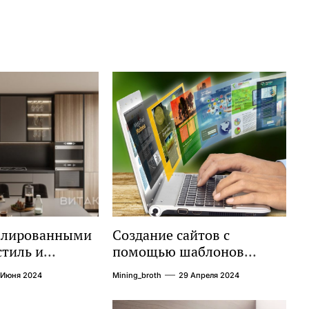
малированными
Создание сайтов с
стиль и
помощью шаблонов
ть в одном
современных сайтов:
 Июня 2024
Mining_broth
29 Апреля 2024
простой путь к
качественному веб-