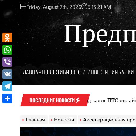
Перейти
Friday, August 7th, 2026
5:15:22 AM
к
содержимому
Предп
Odnoklassniki
WhatsApp
ГЛАВНАЯ
НОВОСТИ
БИЗНЕС И ИНВЕСТИЦИИ
БАНКИ 
Viber
VK
Telegram
Оформление займа под залог ПТС онлайн на карту б
ПОСЛЕДНИЕ НОВОСТИ
Отправить
Главная
Новости
Акселерационная программа «Цифра» готов