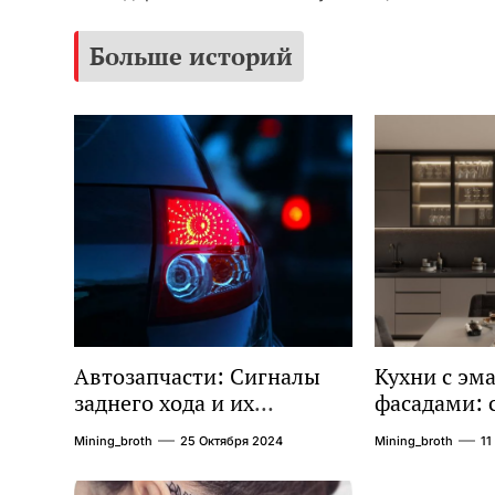
Больше историй
Автозапчасти: Сигналы
Кухни с э
заднего хода и их
фасадами: 
значение для
практичнос
Mining_broth
25 Октября 2024
Mining_broth
11
безопасности на дороге
решении