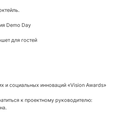
октейль.
тия Demo Day
ршет для гостей
их и социальных инноваций «Vision Awards»
атиться к проектному руководителю:
на.