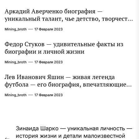
Аркадий Аверченко биография —
уникальный талант, чье детство, творчество
и литературное наследие продолжают
Mining_broth
17 Февраля 2023
восхищать миллионы
Федор Стуков — удивительные факты из
биографии и личной жизни
Mining_broth
17 Февраля 2023
Лев Иванович Яшин — живая легенда
футбола — его биография, впечатляющие
достижения и интересная личная жизнь
Mining_broth
17 Февраля 2023
Навигация
Зинаида Шарко — уникальная личность —
история жизни и детали малоизвестной