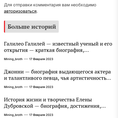
Для отправки комментария вам необходимо
авторизоваться
.
Больше историй
Галилео Галилей — известный ученый и его
открытия — краткая биография,
достижения и вклад в науку
Mining_broth
17 Февраля 2023
Джонни — биография выдающегося актера
и талантливого певца, чья артистичность
захватывает миллионы сердец
Mining_broth
17 Февраля 2023
История жизни и творчества Елены
Дубровской — биография, достижения,
интересные факты
Mining_broth
17 Февраля 2023