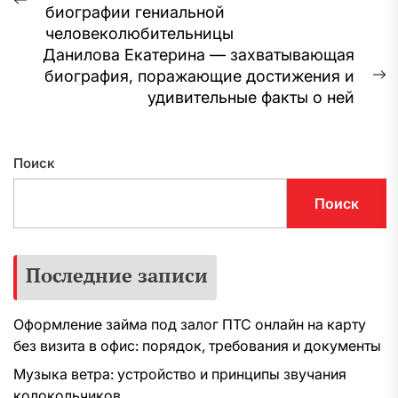
по
Предыдущая
биографии гениальной
записям
запись:
человеколюбительницы
Данилова Екатерина — захватывающая
биография, поражающие достижения и
С
удивительные факты о ней
з
Поиск
Поиск
Последние записи
Оформление займа под залог ПТС онлайн на карту
без визита в офис: порядок, требования и документы
Музыка ветра: устройство и принципы звучания
колокольчиков