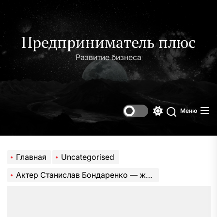
Перейти
к
содержимому
Предприниматель плюс
Развитие бизнеса
Меню
Переключени
Поиск
цветового
режима
Главная
Uncategorised
Актер Станислав Бондаренко — жизнь, творчество и интересы харизматичного артиста, который стал любимцем миллионов зрителей