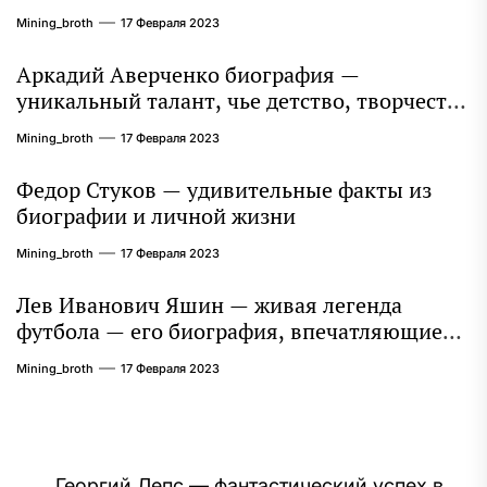
интересные факты
Mining_broth
17 Февраля 2023
Аркадий Аверченко биография —
уникальный талант, чье детство, творчество
и литературное наследие продолжают
Mining_broth
17 Февраля 2023
восхищать миллионы
Федор Стуков — удивительные факты из
биографии и личной жизни
Mining_broth
17 Февраля 2023
Лев Иванович Яшин — живая легенда
футбола — его биография, впечатляющие
достижения и интересная личная жизнь
Mining_broth
17 Февраля 2023
Георгий Лепс — фантастический успех в