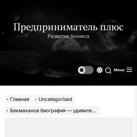
Перейти
к
содержимому
Предприниматель плюс
Развитие бизнеса
Меню
Переключени
Поиск
цветового
режима
Главная
Uncategorised
Бекмаханов биография — удивительная история жизни, необычные достижения, личный путь и профессиональное развитие