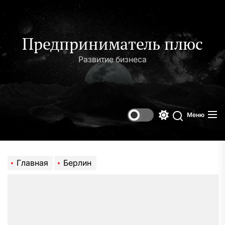
Перейти
к
содержимому
Предприниматель плюс
Развитие бизнеса
Меню
Переключени
Поиск
цветового
режима
Главная
Берлин