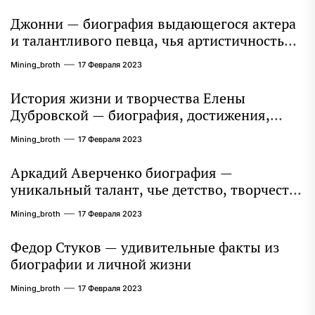
Джонни — биография выдающегося актера
и талантливого певца, чья артистичность
захватывает миллионы сердец
Mining_broth
17 Февраля 2023
История жизни и творчества Елены
Дубровской — биография, достижения,
интересные факты
Mining_broth
17 Февраля 2023
Аркадий Аверченко биография —
уникальный талант, чье детство, творчество
и литературное наследие продолжают
Mining_broth
17 Февраля 2023
восхищать миллионы
Федор Стуков — удивительные факты из
биографии и личной жизни
Mining_broth
17 Февраля 2023