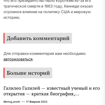
что его президентство было коротким из-за его
трагической смерти в 1963 году, Кеннеди оказал
огромное влияние на политику США и мировую
историю.
Добавить комментарий
Для отправки комментария вам необходимо
авторизоваться
.
Больше историй
Галилео Галилей — известный ученый и его
открытия — краткая биография,
достижения и вклад в науку
Mining_broth
17 Февраля 2023