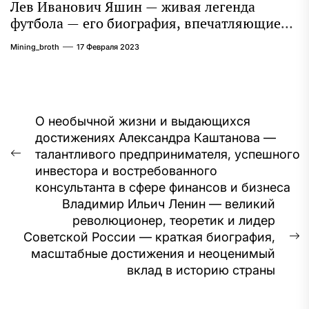
Лев Иванович Яшин — живая легенда
футбола — его биография, впечатляющие
достижения и интересная личная жизнь
Mining_broth
17 Февраля 2023
Навигация
О необычной жизни и выдающихся
достижениях Александра Каштанова —
по
талантливого предпринимателя, успешного
Предыдущая
записям
инвестора и востребованного
запись:
консультанта в сфере финансов и бизнеса
Владимир Ильич Ленин — великий
революционер, теоретик и лидер
Советской России — краткая биография,
С
масштабные достижения и неоценимый
з
вклад в историю страны