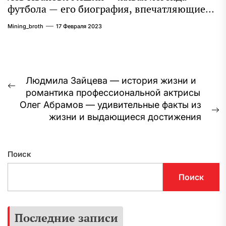
футбола — его биография, впечатляющие
достижения и интересная личная жизнь
Mining_broth
17 Февраля 2023
Навигация
Людмила Зайцева — история жизни и
Предыдущая
романтика профессиональной актрисы
по
запись:
Олег Абрамов — удивительные факты из
записям
С
жизни и выдающиеся достижения
з
Поиск
Поиск
Последние записи