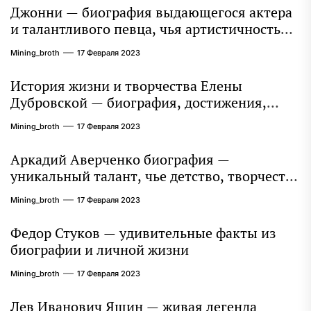
Джонни — биография выдающегося актера
и талантливого певца, чья артистичность
захватывает миллионы сердец
Mining_broth
17 Февраля 2023
История жизни и творчества Елены
Дубровской — биография, достижения,
интересные факты
Mining_broth
17 Февраля 2023
Аркадий Аверченко биография —
уникальный талант, чье детство, творчество
и литературное наследие продолжают
Mining_broth
17 Февраля 2023
восхищать миллионы
Федор Стуков — удивительные факты из
биографии и личной жизни
Mining_broth
17 Февраля 2023
Лев Иванович Яшин — живая легенда