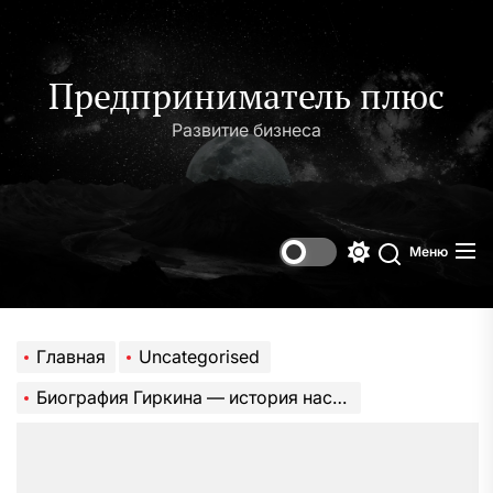
Перейти
к
содержимому
Предприниматель плюс
Развитие бизнеса
Меню
Переключени
Поиск
цветового
режима
Главная
Uncategorised
Биография Гиркина — история настоящего стрелка