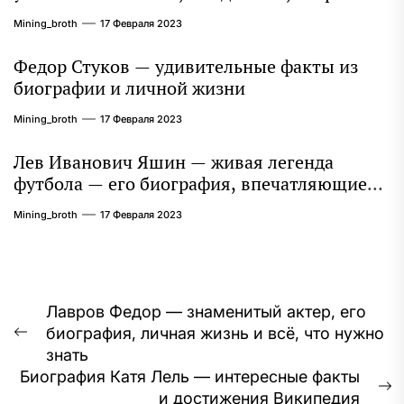
и литературное наследие продолжают
Mining_broth
17 Февраля 2023
восхищать миллионы
Федор Стуков — удивительные факты из
биографии и личной жизни
Mining_broth
17 Февраля 2023
Лев Иванович Яшин — живая легенда
футбола — его биография, впечатляющие
достижения и интересная личная жизнь
Mining_broth
17 Февраля 2023
Навигация
Лавров Федор — знаменитый актер, его
биография, личная жизнь и всё, что нужно
по
Предыдущая
знать
запись:
записям
Биография Катя Лель — интересные факты
С
и достижения Википедия