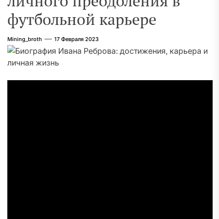
личного преодоления в
футбольной карьере
Mining_broth
17 Февраля 2023