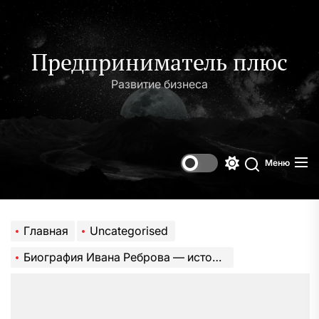
Перейти
к
содержимому
Предприниматель плюс
Развитие бизнеса
Меню
Переключени
Поиск
цветового
режима
Главная
Uncategorised
Биография Ивана Реброва — история успеха и личного преодоления в футбольной карьере