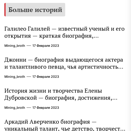
Больше историй
Галилео Галилей — известный ученый и его
открытия — краткая биография,
достижения и вклад в науку
Mining_broth
17 Февраля 2023
Джонни — биография выдающегося актера
и талантливого певца, чья артистичность
захватывает миллионы сердец
Mining_broth
17 Февраля 2023
История жизни и творчества Елены
Дубровской — биография, достижения,
интересные факты
Mining_broth
17 Февраля 2023
Аркадий Аверченко биография —
уникальный талант, чье детство, творчество