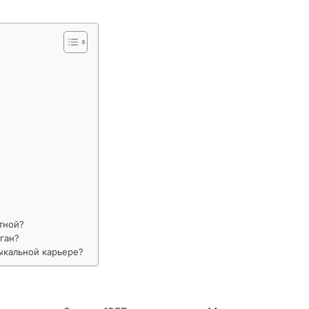
тной?
ган?
ыкальной карьере?