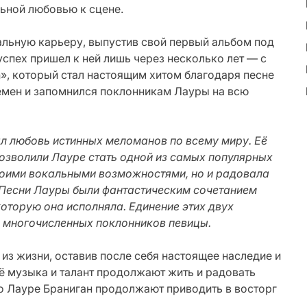
ьной любовью к сцене.
альную карьеру, выпустив свой первый альбом под
успех пришел к ней лишь через несколько лет — с
n», который стал настоящим хитом благодаря песне
времен и запомнился поклонникам Лауры на всю
л любовь истинных меломанов по всему миру. Её
озволили Лауре стать одной из самых популярных
своими вокальными возможностями, но и радовала
 Песни Лауры были фантастическим сочетанием
оторую она исполняла. Единение этих двух
 многочисленных поклонников певицы.
 из жизни, оставив после себя настоящее наследие и
Её музыка и талант продолжают жить и радовать
о Лауре Браниган продолжают приводить в восторг