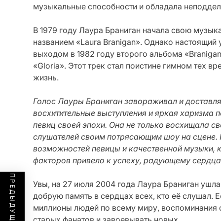
музыкальные способности и обладала неподдел
В 1979 году Лаура Браниган начала свою музык
названием «Laura Branigan». Однако настоящий 
выходом в 1982 году второго альбома «Braniga
«Gloria». Этот трек стал поистине гимном тех 
жизнь.
Голос Лауры Браниган завораживал и доставля
восхитительные выступления и яркая харизма п
певиц своей эпохи. Она не только восхищала 
слушателей своим потрясающим шоу на сцене.
возможностей певицы и качественной музыки, к
факторов привело к успеху, радующему сердца
Увы, на 27 июля 2004 года Лаура Браниган ушла
добрую память в сердцах всех, кто её слушал. 
миллионы людей по всему миру, воспоминания 
старых фанатов и завоевывать новых.