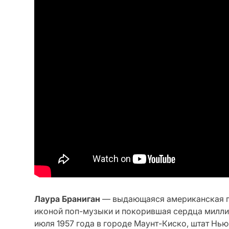
Лаура Браниган
— выдающаяся американская пе
иконой поп-музыки и покорившая сердца милли
июля 1957 года в городе Маунт-Киско, штат Нь