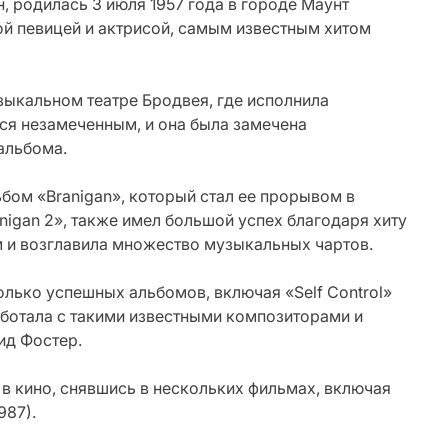
, родилась 3 июля 1957 года в городе Маунт
й певицей и актрисой, самым известным хитом
зыкальном театре Бродвея, где исполнила
лся незамеченным, и она была замечена
альбома.
бом «Branigan», который стал ее прорывом в
nigan 2», также имел большой успех благодаря хиту
м и возглавила множество музыкальных чартов.
олько успешных альбомов, включая «Self Control»
 работала с такими известными композиторами и
ид Фостер.
 в кино, снявшись в нескольких фильмах, включая
987).