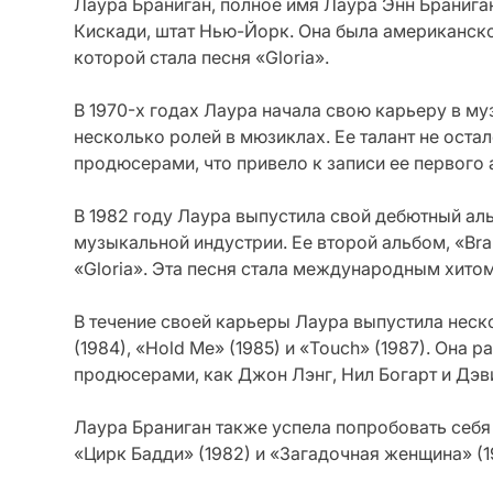
Лаура Браниган, полное имя Лаура Энн Браниган
Кискади, штат Нью-Йорк. Она была американско
которой стала песня «Gloria».
В 1970-х годах Лаура начала свою карьеру в му
несколько ролей в мюзиклах. Ее талант не оста
продюсерами, что привело к записи ее первого 
В 1982 году Лаура выпустила свой дебютный аль
музыкальной индустрии. Ее второй альбом, «Bra
«Gloria». Эта песня стала международным хито
В течение своей карьеры Лаура выпустила неск
(1984), «Hold Me» (1985) и «Touch» (1987). Она
продюсерами, как Джон Лэнг, Нил Богарт и Дэв
Лаура Браниган также успела попробовать себя
«Цирк Бадди» (1982) и «Загадочная женщина» (1