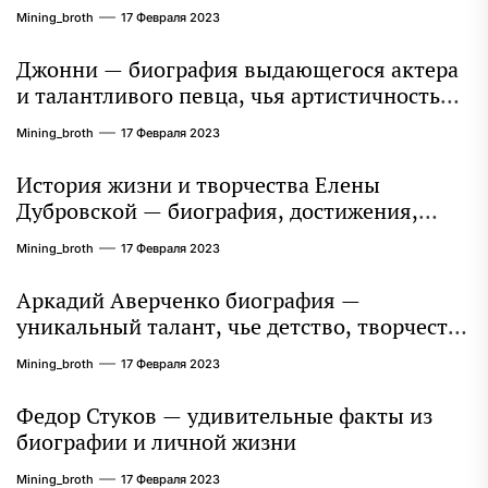
достижения и вклад в науку
Mining_broth
17 Февраля 2023
Джонни — биография выдающегося актера
и талантливого певца, чья артистичность
захватывает миллионы сердец
Mining_broth
17 Февраля 2023
История жизни и творчества Елены
Дубровской — биография, достижения,
интересные факты
Mining_broth
17 Февраля 2023
Аркадий Аверченко биография —
уникальный талант, чье детство, творчество
и литературное наследие продолжают
Mining_broth
17 Февраля 2023
восхищать миллионы
Федор Стуков — удивительные факты из
биографии и личной жизни
Mining_broth
17 Февраля 2023