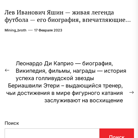
Лев Иванович Яшин — живая легенда
футбола — его биография, впечатляющие
достижения и интересная личная жизнь
Mining_broth
17 Февраля 2023
Навигация
Леонардо Ди Каприо — биография,
Википедия, фильмы, награды — история
по
Предыдущая
успеха голливудской звезды
запись:
записям
Бериашвили Этери – выдающийся тренер,
чьи достижения в мире фигурного катания
С
заслуживают на восхищение
з
Поиск
Поиск