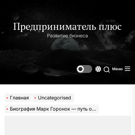
Перейти
к
содержимому
Предприниматель плюс
Развитие бизнеса
Меню
Переключени
Поиск
цветового
режима
Главная
Uncategorised
Биография Марк Горонок — путь от детства к впечатляющей карьере — интересы, образование и достижения