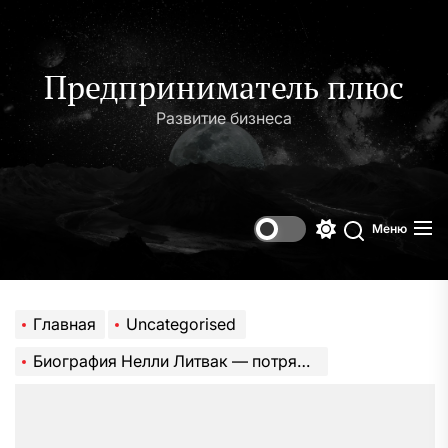
Перейти
к
содержимому
Предприниматель плюс
Развитие бизнеса
Меню
Переключени
Поиск
цветового
режима
Главная
Uncategorised
Биография Нелли Литвак — потрясающая история смелости, таланта и самоотверженной жизни во имя искусства