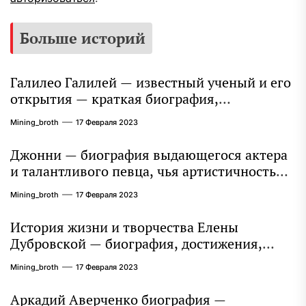
Больше историй
Галилео Галилей — известный ученый и его
открытия — краткая биография,
достижения и вклад в науку
Mining_broth
17 Февраля 2023
Джонни — биография выдающегося актера
и талантливого певца, чья артистичность
захватывает миллионы сердец
Mining_broth
17 Февраля 2023
История жизни и творчества Елены
Дубровской — биография, достижения,
интересные факты
Mining_broth
17 Февраля 2023
Аркадий Аверченко биография —