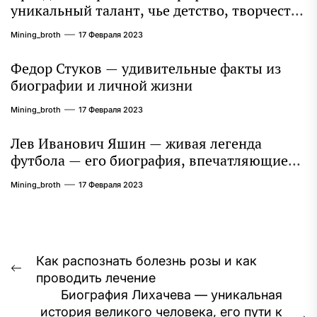
уникальный талант, чье детство, творчество
и литературное наследие продолжают
Mining_broth
17 Февраля 2023
восхищать миллионы
Федор Стуков — удивительные факты из
биографии и личной жизни
Mining_broth
17 Февраля 2023
Лев Иванович Яшин — живая легенда
футбола — его биография, впечатляющие
достижения и интересная личная жизнь
Mining_broth
17 Февраля 2023
Навигация
Как распознать болезнь розы и как
Предыдущая
проводить лечение
по
запись:
Биография Лихачева — уникальная
записям
история великого человека, его пути к