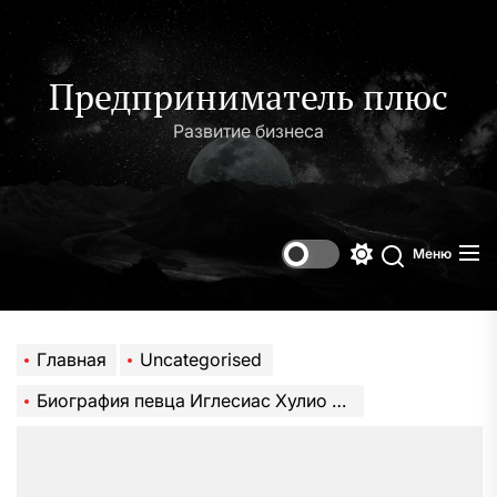
Перейти
к
содержимому
Предприниматель плюс
Развитие бизнеса
Меню
Переключени
Поиск
цветового
режима
Главная
Uncategorised
Биография певца Иглесиас Хулио — нескончаемые успехи и вечные достижения испанской поп-дивы