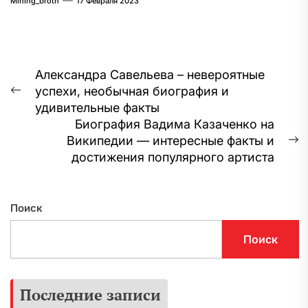
Mining_broth
17 Февраля 2023
Навигация
Александра Савельева – невероятные
успехи, необычная биография и
по
Предыдущая
удивительные факты
запись:
записям
Биография Вадима Казаченко на
Википедии — интересные факты и
С
достижения популярного артиста
з
Поиск
Поиск
Последние записи