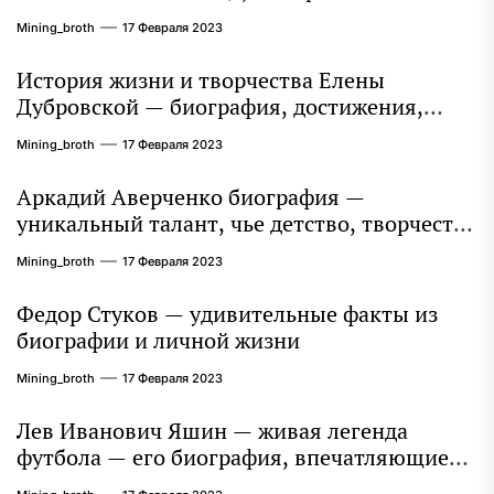
захватывает миллионы сердец
Mining_broth
17 Февраля 2023
История жизни и творчества Елены
Дубровской — биография, достижения,
интересные факты
Mining_broth
17 Февраля 2023
Аркадий Аверченко биография —
уникальный талант, чье детство, творчество
и литературное наследие продолжают
Mining_broth
17 Февраля 2023
восхищать миллионы
Федор Стуков — удивительные факты из
биографии и личной жизни
Mining_broth
17 Февраля 2023
Лев Иванович Яшин — живая легенда
футбола — его биография, впечатляющие
достижения и интересная личная жизнь