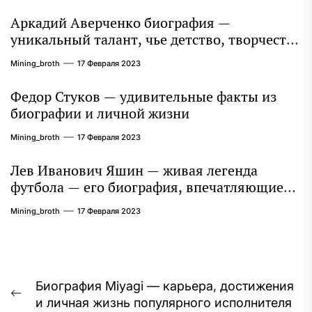
Аркадий Аверченко биография —
уникальный талант, чье детство, творчество
и литературное наследие продолжают
Mining_broth
17 Февраля 2023
восхищать миллионы
Федор Стуков — удивительные факты из
биографии и личной жизни
Mining_broth
17 Февраля 2023
Лев Иванович Яшин — живая легенда
футбола — его биография, впечатляющие
достижения и интересная личная жизнь
Mining_broth
17 Февраля 2023
Навигация
Биография Miyagi — карьера, достижения
Предыдущая
и личная жизнь популярного исполнителя
по