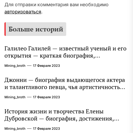
Для отправки комментария вам необходимо
авторизоваться
.
Больше историй
Галилео Галилей — известный ученый и его
открытия — краткая биография,
достижения и вклад в науку
Mining_broth
17 Февраля 2023
Джонни — биография выдающегося актера
и талантливого певца, чья артистичность
захватывает миллионы сердец
Mining_broth
17 Февраля 2023
История жизни и творчества Елены
Дубровской — биография, достижения,
интересные факты
Mining_broth
17 Февраля 2023