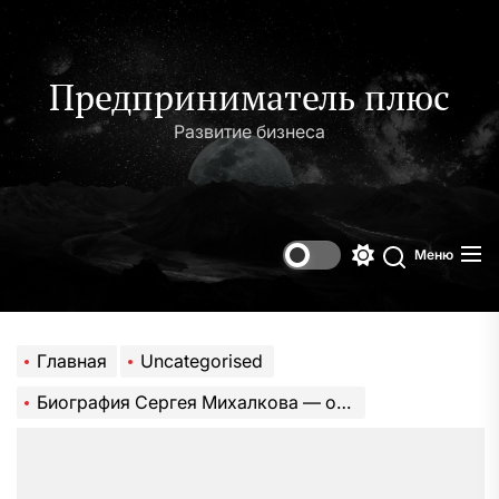
Перейти
к
содержимому
Предприниматель плюс
Развитие бизнеса
Меню
Переключени
Поиск
цветового
режима
Главная
Uncategorised
Биография Сергея Михалкова — от детства до великих творческих достижений