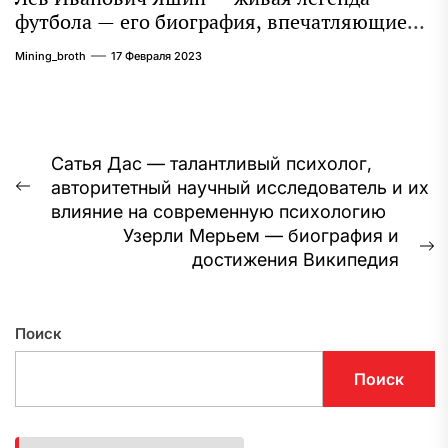
футбола — его биография, впечатляющие
достижения и интересная личная жизнь
Mining_broth
17 Февраля 2023
Навигация
Сатья Дас — талантливый психолог,
авторитетный научный исследователь и их
по
Предыдущая
влияние на современную психологию
запись:
записям
Узерли Мерьем — биография и
С
достижения Википедия
з
Поиск
Поиск