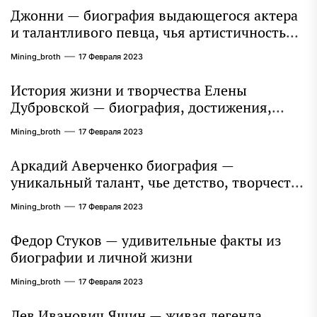
Джонни — биография выдающегося актера
и талантливого певца, чья артистичность
захватывает миллионы сердец
Mining_broth
17 Февраля 2023
История жизни и творчества Елены
Дубровской — биография, достижения,
интересные факты
Mining_broth
17 Февраля 2023
Аркадий Аверченко биография —
уникальный талант, чье детство, творчество
и литературное наследие продолжают
Mining_broth
17 Февраля 2023
восхищать миллионы
Федор Стуков — удивительные факты из
биографии и личной жизни
Mining_broth
17 Февраля 2023
Лев Иванович Яшин — живая легенда