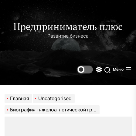
Перейти
к
содержимому
Предприниматель плюс
Развитие бизнеса
Меню
Переключени
Поиск
цветового
режима
Главная
Uncategorised
Биография тяжелоатлетической группы — история их впечатляющих достижений и пути к успеху