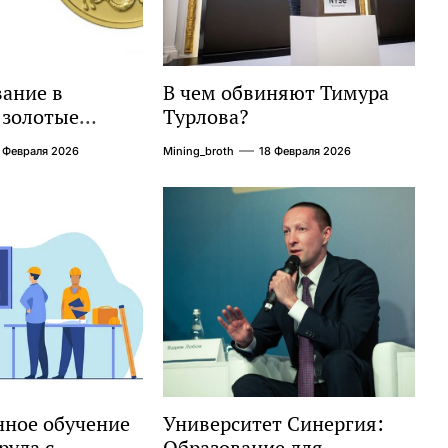
ание в
В чем обвиняют Тимура
 золотые
Турлова?
дробное
 Февраля 2026
Mining_broth
18 Февраля 2026
о
ное обучение
Университет Синергия:
руда с
Образование для