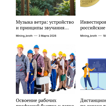
Музыка ветра: устройство
Инвестиров
и принципы звучания
российские
колокольчиков
монеты: по
Mining_broth
3 Марта 2026
Mining_broth
18
руководств
Освоение рабочих
Дистанцион
профессий быстро и легко
по охране т