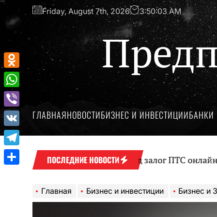
Перейти
Friday, August 7th, 2026
3:50:04 AM
к
содержимому
Предп
Odnoklassniki
WhatsApp
ГЛАВНАЯ
НОВОСТИ
БИЗНЕС И ИНВЕСТИЦИИ
БАНКИ 
Viber
VK
Telegram
Оформление займа под залог ПТС онлайн на карт
ПОСЛЕДНИЕ НОВОСТИ
Отправить
Главная
Бизнес и инвестиции
Бизнес и Закон: