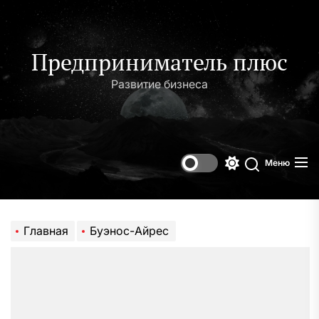
Перейти
к
содержимому
Предприниматель плюс
Развитие бизнеса
Меню
Переключени
Поиск
цветового
режима
Главная
Буэнос-Айрес