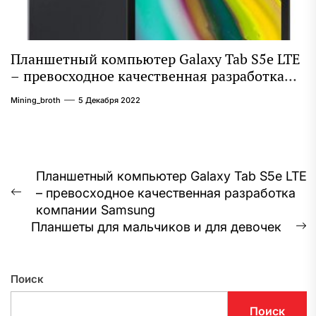
Планшетный компьютер Galaxy Tab S5e LTE
– превосходное качественная разработка
компании Samsung
Mining_broth
5 Декабря 2022
Навигация
Планшетный компьютер Galaxy Tab S5e LTE
– превосходное качественная разработка
по
Предыдущая
компании Samsung
запись:
записям
Планшеты для мальчиков и для девочек
С
з
Поиск
Поиск