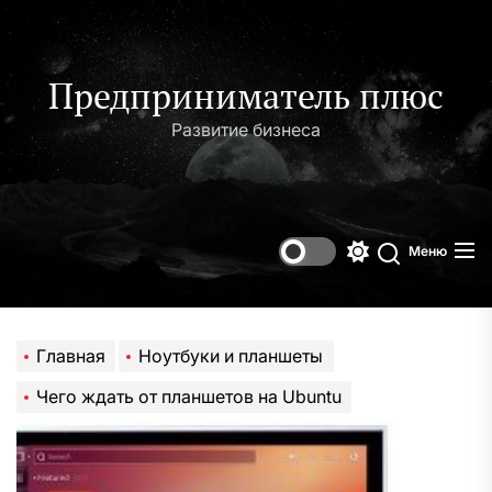
Перейти
к
содержимому
Предприниматель плюс
Развитие бизнеса
Меню
Переключени
Поиск
цветового
режима
Главная
Ноутбуки и планшеты
Чего ждать от планшетов на Ubuntu