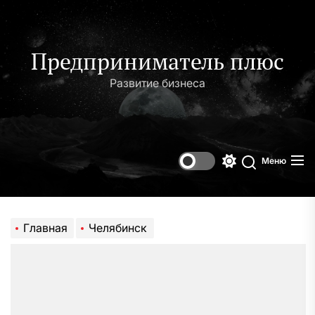
Перейти
к
содержимому
Предприниматель плюс
Развитие бизнеса
Меню
Переключени
Поиск
цветового
режима
Главная
Челябинск