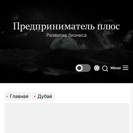
Перейти
к
содержимому
Предприниматель плюс
Развитие бизнеса
Меню
Переключени
Поиск
цветового
режима
Главная
Дубай