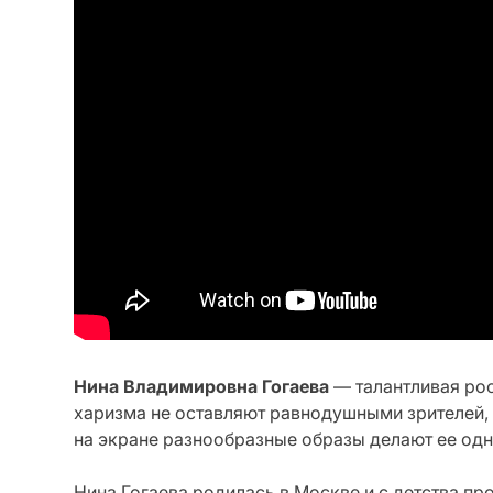
Нина Владимировна Гогаева
— талантливая росс
харизма не оставляют равнодушными зрителей, 
на экране разнообразные образы делают ее одн
Нина Гогаева родилась в Москве и с детства про