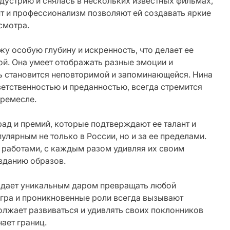
ндустрию и снялась в нескольких известных фильмах,
т и профессионализм позволяют ей создавать яркие
смотра.
у особую глубину и искренность, что делает ее
й. Она умеет отображать разные эмоции и
ь становится неповторимой и запоминающейся. Нина
ветственностью и преданностью, всегда стремится
 ремесле.
ад и премий, которые подтверждают ее талант и
улярным не только в России, но и за ее пределами.
 работами, с каждым разом удивляя их своим
зданию образов.
ладает уникальным даром превращать любой
игра и проникновенные роли всегда вызывают
олжает развиваться и удивлять своих поклонников
нает границ.