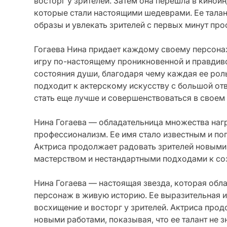
восторг у зрителей. Затем она перешла в кинои
которые стали настоящими шедеврами. Ее талан
образы и увлекать зрителей с первых минут про
Гогаева Нина придает каждому своему персонаж
игру по-настоящему проникновенной и правдиво
состояния души, благодаря чему каждая ее рол
подходит к актерскому искусству с большой от
стать еще лучше и совершенствоваться в своем
Нина Гогаева — обладательница множества нагр
профессионализм. Ее имя стало известным и поп
Актриса продолжает радовать зрителей новыми
мастерством и нестандартными подходами к со
Нина Гогаева — настоящая звезда, которая об
персонаж в живую историю. Ее выразительная 
восхищение и восторг у зрителей. Актриса прод
новыми работами, показывая, что ее талант не з