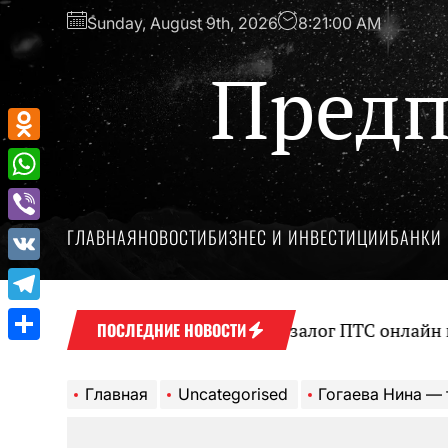
Перейти
Sunday, August 9th, 2026
8:21:01 AM
к
содержимому
Предп
Odnoklassniki
WhatsApp
ГЛАВНАЯ
НОВОСТИ
БИЗНЕС И ИНВЕСТИЦИИ
БАНКИ 
Viber
VK
Telegram
Оформление займа под залог ПТС онлайн на карту 
ПОСЛЕДНИЕ НОВОСТИ
Отправить
Главная
Uncategorised
Гогаева Нина — талантливая актриса —