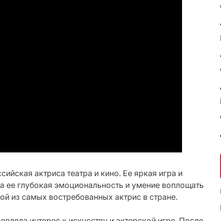
ийская актриса театра и кино. Ее яркая игра и
а ее глубокая эмоциональность и умение воплощать
ой из самых востребованных актрис в стране.
являла интерес к искусству и актерской игре. После