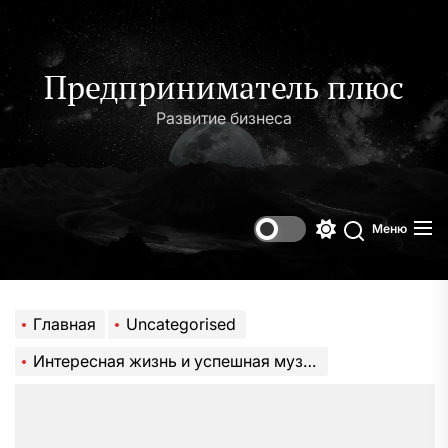
Перейти
к
содержимому
Предприниматель плюс
Развитие бизнеса
Меню
Переключени
Поиск
цветового
режима
Главная
Uncategorised
Интересная жизнь и успешная музыкальная карьера Юрия Ковальчука — от детства в сибирской глубинке до мировой известности и признания