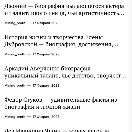
Джонни — биография выдающегося актера
и талантливого певца, чья артистичность
захватывает миллионы сердец
Mining_broth
17 Февраля 2023
История жизни и творчества Елены
Дубровской — биография, достижения,
интересные факты
Mining_broth
17 Февраля 2023
Аркадий Аверченко биография —
уникальный талант, чье детство, творчество
и литературное наследие продолжают
Mining_broth
17 Февраля 2023
восхищать миллионы
Федор Стуков — удивительные факты из
биографии и личной жизни
Mining_broth
17 Февраля 2023
Лев Иванович Яшин — живая легенда