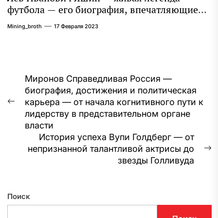
футбола — его биография, впечатляющие
достижения и интересная личная жизнь
Mining_broth
17 Февраля 2023
Навигация
Миронов Справедливая Россия —
биография, достижения и политическая
по
карьера — от начала когнитивного пути к
Предыдущая
записям
лидерству в представительном органе
запись:
власти
История успеха Вупи Голдберг — от
непризнанной талантливой актрисы до
С
звезды Голливуда
з
Поиск