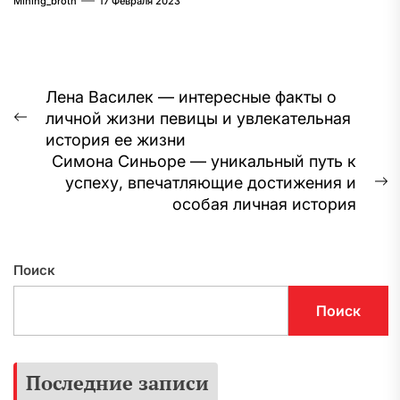
Mining_broth
17 Февраля 2023
Навигация
Лена Василек — интересные факты о
личной жизни певицы и увлекательная
по
Предыдущая
история ее жизни
запись:
записям
Симона Синьоре — уникальный путь к
успеху, впечатляющие достижения и
С
особая личная история
з
Поиск
Поиск
Последние записи