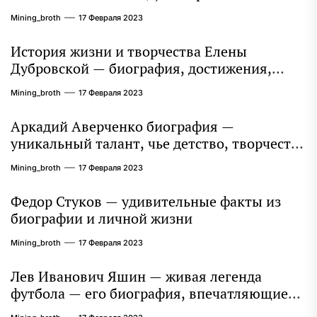
захватывает миллионы сердец
Mining_broth
17 Февраля 2023
История жизни и творчества Елены
Дубровской — биография, достижения,
интересные факты
Mining_broth
17 Февраля 2023
Аркадий Аверченко биография —
уникальный талант, чье детство, творчество
и литературное наследие продолжают
Mining_broth
17 Февраля 2023
восхищать миллионы
Федор Стуков — удивительные факты из
биографии и личной жизни
Mining_broth
17 Февраля 2023
Лев Иванович Яшин — живая легенда
футбола — его биография, впечатляющие
достижения и интересная личная жизнь