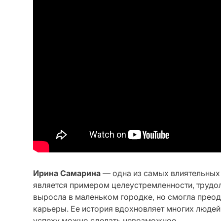
Ирина Самарина
— одна из самых влиятельных
является примером целеустремленности, трудо
выросла в маленьком городке, но смогла преод
карьеры. Ее история вдохновляет многих людей
успеху можно сделать невозможное.