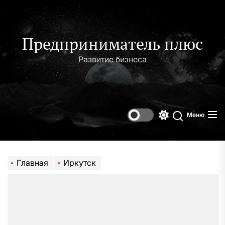
Перейти
к
содержимому
Предприниматель плюс
Развитие бизнеса
Меню
Переключени
Поиск
цветового
режима
Главная
Иркутск