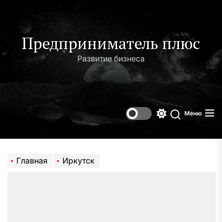
Перейти
к
содержимому
Предприниматель плюс
Развитие бизнеса
Меню
Переключени
Поиск
цветового
режима
Главная
Иркутск