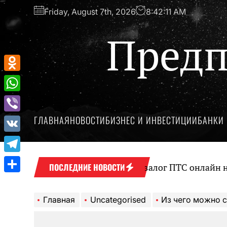
Перейти
Friday, August 7th, 2026
8:42:12 AM
к
содержимому
Предп
Odnoklassniki
WhatsApp
ГЛАВНАЯ
НОВОСТИ
БИЗНЕС И ИНВЕСТИЦИИ
БАНКИ 
Viber
VK
Telegram
Оформление займа под залог ПТС онлайн на карт
ПОСЛЕДНИЕ НОВОСТИ
Отправить
Главная
Uncategorised
Из чего можно сделать самостоят