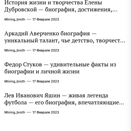
История жизни и творчества Елены
Дубровской — биография, достижения,
интересные факты
Mining_broth
17 Февраля 2023
Аркадий Аверченко биография —
уникальный талант, чье детство, творчество
и литературное наследие продолжают
Mining_broth
17 Февраля 2023
восхищать миллионы
Федор Стуков — удивительные факты из
биографии и личной жизни
Mining_broth
17 Февраля 2023
Лев Иванович Яшин — живая легенда
футбола — его биография, впечатляющие
достижения и интересная личная жизнь
Mining_broth
17 Февраля 2023