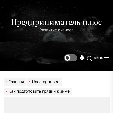
Перейти
к
содержимому
Предприниматель плюс
Развитие бизнеса
Меню
Переключени
Поиск
цветового
режима
Главная
Uncategorised
Как подготовить грядки к зиме