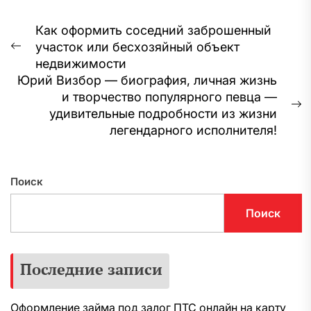
Навигация
Как оформить соседний заброшенный
участок или бесхозяйный объект
по
Предыдущая
недвижимости
запись:
записям
Юрий Визбор — биография, личная жизнь
и творчество популярного певца —
С
удивительные подробности из жизни
з
легендарного исполнителя!
Поиск
Поиск
Последние записи
Оформление займа под залог ПТС онлайн на карту