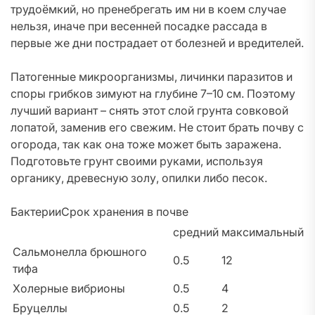
трудоёмкий, но пренебрегать им ни в коем случае
нельзя, иначе при весенней посадке рассада в
первые же дни пострадает от болезней и вредителей.
Патогенные микроорганизмы, личинки паразитов и
споры грибков зимуют на глубине 7–10 см. Поэтому
лучший вариант – снять этот слой грунта совковой
лопатой, заменив его свежим. Не стоит брать почву с
огорода, так как она тоже может быть заражена.
Подготовьте грунт своими руками, используя
органику, древесную золу, опилки либо песок.
БактерииСрок хранения в почве
средний
максимальный
Сальмонелла брюшного
0.5
12
тифа
Холерные вибрионы
0.5
4
Бруцеллы
0.5
2