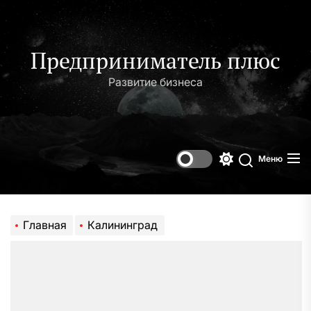
Перейти
к
содержимому
Предприниматель плюс
Развитие бизнеса
Меню
Переключени
Поиск
цветового
режима
Главная
Калининград