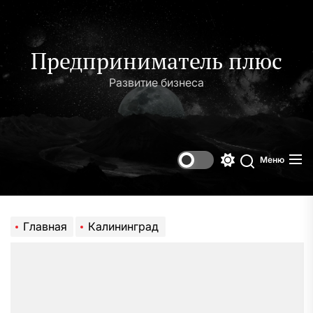
Перейти
к
содержимому
Предприниматель плюс
Развитие бизнеса
Меню
Переключени
Поиск
цветового
режима
Главная
Калининград