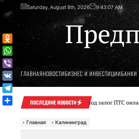
Перейти
Saturday, August 8th, 2026
9:43:08 AM
к
содержимому
Предп
Odnoklassniki
WhatsApp
ГЛАВНАЯ
НОВОСТИ
БИЗНЕС И ИНВЕСТИЦИИ
БАНКИ 
Viber
VK
Telegram
Оформление займа под залог ПТС онлайн на
ПОСЛЕДНИЕ НОВОСТИ
Отправить
Главная
Калининград