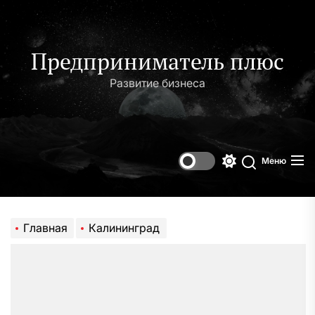
Перейти
к
содержимому
Предприниматель плюс
Развитие бизнеса
Меню
Переключени
Поиск
цветового
режима
Главная
Калининград