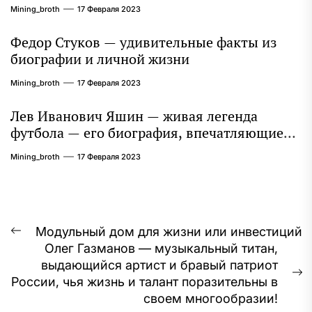
и литературное наследие продолжают
Mining_broth
17 Февраля 2023
восхищать миллионы
Федор Стуков — удивительные факты из
биографии и личной жизни
Mining_broth
17 Февраля 2023
Лев Иванович Яшин — живая легенда
футбола — его биография, впечатляющие
достижения и интересная личная жизнь
Mining_broth
17 Февраля 2023
Навигация
Модульный дом для жизни или инвестиций
Предыдущая
Олег Газманов — музыкальный титан,
по
запись:
выдающийся артист и бравый патриот
записям
С
России, чья жизнь и талант поразительны в
з
своем многообразии!