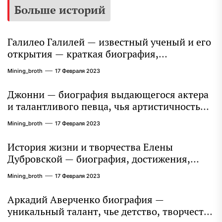
Больше историй
Галилео Галилей — известный ученый и его
открытия — краткая биография,
достижения и вклад в науку
Mining_broth
17 Февраля 2023
Джонни — биография выдающегося актера
и талантливого певца, чья артистичность
захватывает миллионы сердец
Mining_broth
17 Февраля 2023
История жизни и творчества Елены
Дубровской — биография, достижения,
интересные факты
Mining_broth
17 Февраля 2023
Аркадий Аверченко биография —
уникальный талант, чье детство, творчество