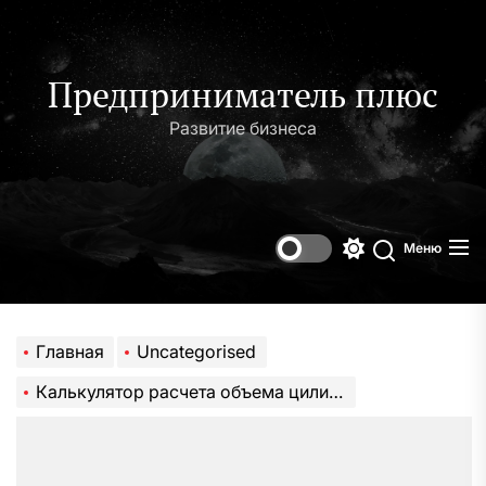
Перейти
к
содержимому
Предприниматель плюс
Развитие бизнеса
Меню
Переключени
Поиск
цветового
режима
Главная
Uncategorised
Калькулятор расчета объема цилиндра