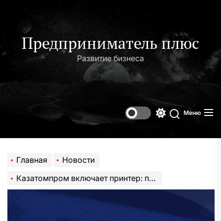
Перейти
к
содержимому
Предприниматель плюс
Развитие бизнеса
Меню
Переключени
Поиск
цветового
режима
Главная
Новости
Казатомпром включает принтер: первая эмиссия бондов из четырех | gkgorsia.ru