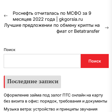
Навигация
Роснефть отчиталась по МСФО за 9
Предыдущая
месяцев 2022 года | gkgorsia.ru
по
запись:
Лучшие предложении по обмену крипты на
записям
С
фиат от Betatransfer
з
Поиск
Поиск
Последние записи
Оформление займа под залог ПТС онлайн на карту
без визита в офис: порядок, требования и документы
Музыка ветра: устройство и принципы звучания