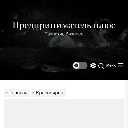
Перейти
к
содержимому
Предприниматель плюс
Развитие бизнеса
Меню
Переключени
Поиск
цветового
режима
Главная
Красноярск