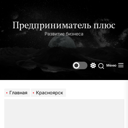
Перейти
к
содержимому
Предприниматель плюс
Развитие бизнеса
Меню
Переключени
Поиск
цветового
режима
Главная
Красноярск