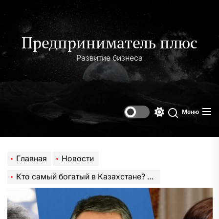
Перейти
к
содержимому
Предприниматель плюс
Развитие бизнеса
Меню
Переключени
Поиск
цветового
режима
Главная
Новости
Кто самый богатый в Казахстане? Топ-5 олигархов | InvestFuture