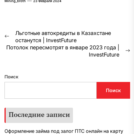
Mining_broth
23 Февраля 2024
Навигация
Льготные автокредиты в Казахстане
Предыдущая
останутся | InvestFuture
по
запись:
Потолок пересмотрят в январе 2023 года |
записям
С
InvestFuture
з
Поиск
Поиск
Последние записи
Оформление займа под залог ПТС онлайн на карту