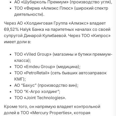
АО «Шубарколь Премиум» (производство угля),
ТОО «Фирма «Алмэкс Плюс» (широкий спектр
деятельности).
Через АО «Холдинговая Группа «Алмэкс» владеет
69,52% Halyk Банка на паритетных началах со своей
супругой Динарой Кулибаевой. Через ТОО «Кипрос»
имеет доли в:
ТОО «Viled Group» (магазины и бутики премиум-
класса);
ТОО «Emdeu Group» (медицина);
ТОО «PetroRetail» (сеть бывших автозаправок
КМГ);
АО “Бахус” (производство вин);
ТОО “К-Агро холдинг”;
ТОО «Joint Technologies».
Кроме того, он напрямую владеет контрольной
долей в ТОО «Mercury Properties», которая