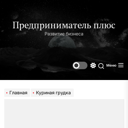
Перейти
к
содержимому
Предприниматель плюс
Развитие бизнеса
Меню
Переключени
Поиск
цветового
режима
Главная
Куриная грудка