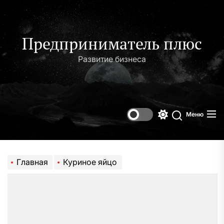
Перейти
к
содержимому
Предприниматель плюс
Развитие бизнеса
Меню
Переключени
Поиск
цветового
режима
Главная
Куриное яйцо