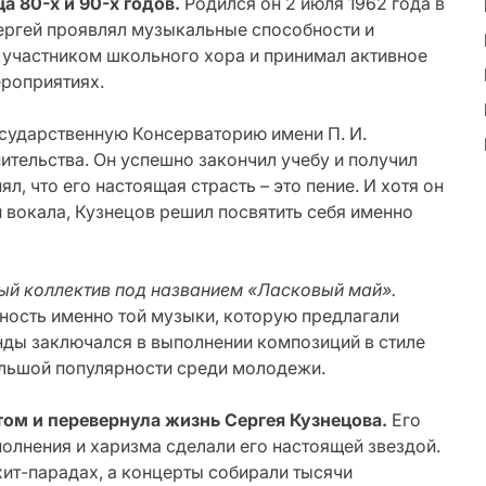
 80-х и 90-х годов.
Родился он 2 июля 1962 года в
Сергей проявлял музыкальные способности и
 участником школьного хора и принимал активное
роприятиях.
осударственную Консерваторию имени П. И.
ительства. Он успешно закончил учебу и получил
, что его настоящая страсть – это пение. И хотя он
 вокала, Кузнецов решил посвятить себя именно
ный коллектив под названием «Ласковый май».
ность именно той музыки, которую предлагали
ды заключался в выполнении композиций в стиле
ольшой популярности среди молодежи.
ом и перевернула жизнь Сергея Кузнецова.
Его
олнения и харизма сделали его настоящей звездой.
ит-парадах, а концерты собирали тысячи