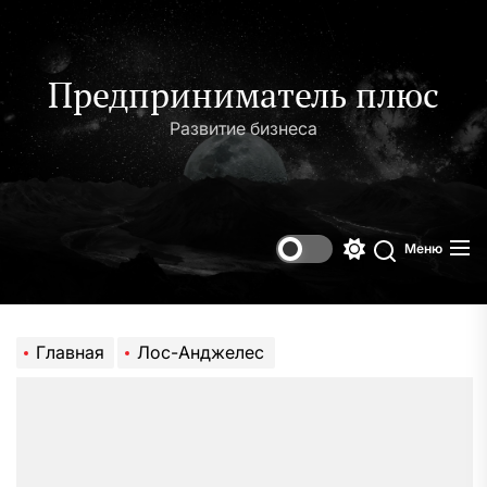
Перейти
к
содержимому
Предприниматель плюс
Развитие бизнеса
Меню
Переключени
Поиск
цветового
режима
Главная
Лос-Анджелес