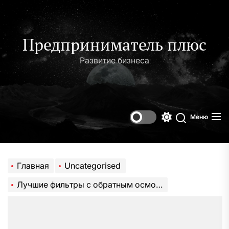
Перейти
к
содержимому
Предприниматель плюс
Развитие бизнеса
Меню
Переключени
Поиск
цветового
режима
Главная
Uncategorised
Лучшие фильтры с обратным осмосом под мойку