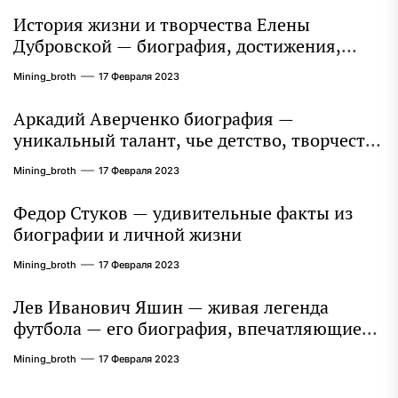
История жизни и творчества Елены
Дубровской — биография, достижения,
интересные факты
Mining_broth
17 Февраля 2023
Аркадий Аверченко биография —
уникальный талант, чье детство, творчество
и литературное наследие продолжают
Mining_broth
17 Февраля 2023
восхищать миллионы
Федор Стуков — удивительные факты из
биографии и личной жизни
Mining_broth
17 Февраля 2023
Лев Иванович Яшин — живая легенда
футбола — его биография, впечатляющие
достижения и интересная личная жизнь
Mining_broth
17 Февраля 2023