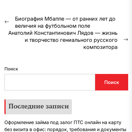
Навигация
Биография Мбаппе — от ранних лет до
Предыдущая
величия на футбольном поле
по
запись:
Анатолий Константинович Лядов — жизнь
записям
и творчество гениального русского
С
композитора
з
Поиск
Поиск
Последние записи
Оформление займа под залог ПТС онлайн на карту
без визита в офис: порядок, требования и документы