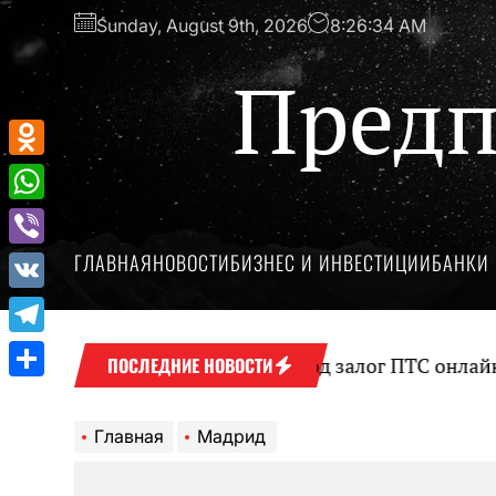
Перейти
Sunday, August 9th, 2026
8:26:34 AM
к
содержимому
Предп
Odnoklassniki
WhatsApp
ГЛАВНАЯ
НОВОСТИ
БИЗНЕС И ИНВЕСТИЦИИ
БАНКИ 
Viber
VK
Telegram
Оформление займа под залог ПТС онлайн на к
ПОСЛЕДНИЕ НОВОСТИ
Отправить
Главная
Мадрид