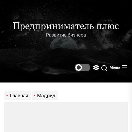
Перейти
к
содержимому
Предприниматель плюс
Развитие бизнеса
Меню
Переключени
Поиск
цветового
режима
Главная
Мадрид