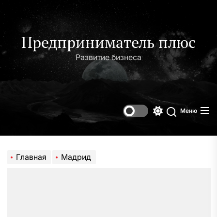
Перейти
к
содержимому
Предприниматель плюс
Развитие бизнеса
Меню
Переключени
Поиск
цветового
режима
Главная
Мадрид