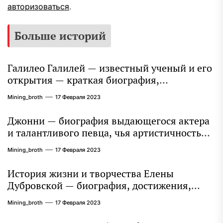
авторизоваться
.
Больше историй
Галилео Галилей — известный ученый и его
открытия — краткая биография,
достижения и вклад в науку
Mining_broth
17 Февраля 2023
Джонни — биография выдающегося актера
и талантливого певца, чья артистичность
захватывает миллионы сердец
Mining_broth
17 Февраля 2023
История жизни и творчества Елены
Дубровской — биография, достижения,
интересные факты
Mining_broth
17 Февраля 2023