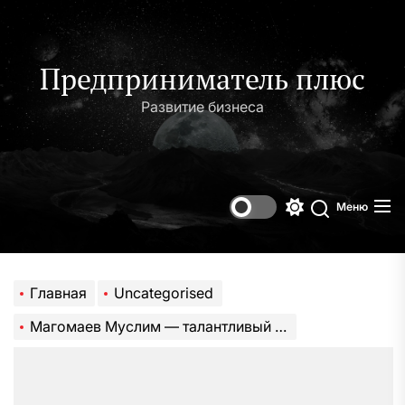
Перейти
к
содержимому
Предприниматель плюс
Развитие бизнеса
Меню
Переключени
Поиск
цветового
режима
Главная
Uncategorised
Магомаев Муслим — талантливый артист, гордость нации и обладатель ярких достижений