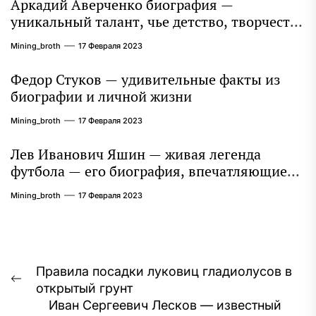
Аркадий Аверченко биография —
уникальный талант, чье детство, творчество
и литературное наследие продолжают
Mining_broth
17 Февраля 2023
восхищать миллионы
Федор Стуков — удивительные факты из
биографии и личной жизни
Mining_broth
17 Февраля 2023
Лев Иванович Яшин — живая легенда
футбола — его биография, впечатляющие
достижения и интересная личная жизнь
Mining_broth
17 Февраля 2023
Навигация
Правила посадки луковиц гладиолусов в
Предыдущая
открытый грунт
по
запись:
Иван Сергеевич Лесков — известный