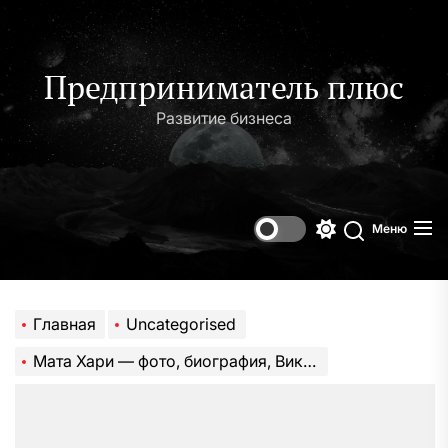
Перейти
к
содержимому
Предприниматель плюс
Развитие бизнеса
Меню
Переключени
Поиск
цветового
режима
Главная
Uncategorised
Мата Хари — фото, биография, Википедия. История и тайны жизни легендарной шпионки