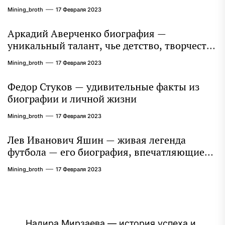
интересные факты
Mining_broth
17 Февраля 2023
Аркадий Аверченко биография —
уникальный талант, чье детство, творчество
и литературное наследие продолжают
Mining_broth
17 Февраля 2023
восхищать миллионы
Федор Стуков — удивительные факты из
биографии и личной жизни
Mining_broth
17 Февраля 2023
Лев Иванович Яшин — живая легенда
футбола — его биография, впечатляющие
достижения и интересная личная жизнь
Mining_broth
17 Февраля 2023
Надира Мирзаева — история успеха и