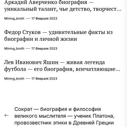
Аркадий Аверченко биография —
уникальный талант, чье детство, творчество
и литературное наследие продолжают
Mining_broth
17 Февраля 2023
восхищать миллионы
Федор Стуков — удивительные факты из
биографии и личной жизни
Mining_broth
17 Февраля 2023
Лев Иванович Яшин — живая легенда
футбола — его биография, впечатляющие
достижения и интересная личная жизнь
Mining_broth
17 Февраля 2023
Навигация
Сократ — биография и философия
великого мыслителя — ученик Платона,
по
Предыдущая
провозвестник этики в Древней Греции
запись: