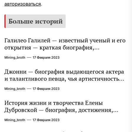
авторизоваться
.
Больше историй
Галилео Галилей — известный ученый и его
открытия — краткая биография,
достижения и вклад в науку
Mining_broth
17 Февраля 2023
Джонни — биография выдающегося актера
и талантливого певца, чья артистичность
захватывает миллионы сердец
Mining_broth
17 Февраля 2023
История жизни и творчества Елены
Дубровской — биография, достижения,
интересные факты
Mining_broth
17 Февраля 2023