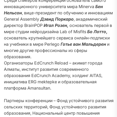
Среди спикеров конференции основатель самого
инновационного университета мира Minerva
Бен
Нельсон
, вице-президент по обучению и инновациям
General Assembly
Дэвид Поркаро
, академический
директор BrainPOP
Игал Розен,
основатель первой в
мире студии нейродизайна Lab of Misfits
Бо Лотто
,
основатель крупнейшего сервиса онлайн-подписки
на учебники в мире Perlego
Готье ван Мальдерен
и
многие другие профессионалы из сферы
образования.
Организаторы EdCrunch Reload – акимат города
Алматы, институт развития современного
образования EdCrunch Academy, холдинг AITAS,
инициатива ERG mektepke и образовательная
платформа Amansultan.
Партнеры конференции – Фонд устойчивого развития
сельских территорий, Фонд устойчивого развития
образования, Национальный центр повышения