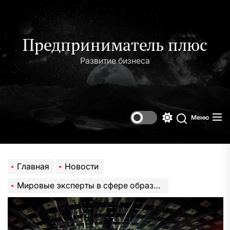
Перейти
к
содержимому
Предприниматель плюс
Развитие бизнеса
Меню
Переключени
Поиск
цветового
режима
Главная
Новости
Мировые эксперты в сфере образования приедут в Алматы